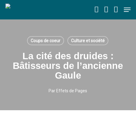
Skip
Men
to
main
content
Coups de coeur
Culture et société
La cité des druides :
Bâtisseurs de l’ancienne
Gaule
Par
Effets de Pages