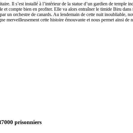
itaire. Il s’est installé à l’intérieur de la statue d’un gardien de temple 
ècle et compte bien en profiter. Elle va alors entraîner le timide Biru dans 
r un orchestre de canards. Au lendemain de cette nuit inoubliable, notre
gne merveilleusement cette histoire émouvante et nous permet ainsi de 
87000 prisonniers