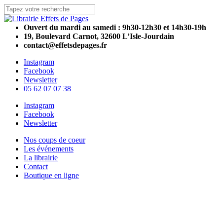
Skip
to
Close
main
Search
Ouvert du mardi au samedi : 9h30-12h30 et 14h30-19h
content
19, Boulevard Carnot, 32600 L’Isle-Jourdain
contact@effetsdepages.fr
Instagram
Facebook
Newsletter
05 62 07 07 38
Menu
Instagram
Facebook
Newsletter
Menu
Nos coups de coeur
Les événements
La librairie
Contact
Boutique en ligne