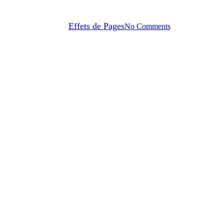
La Grande nuit de Biru
Par
Effets de Pages
No Comments