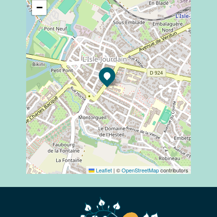
−
Leaflet
|
©
OpenStreetMap
contributors