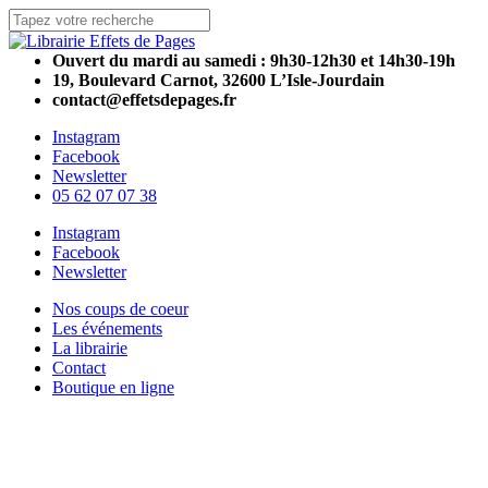
Skip
to
Close
main
Search
Ouvert du mardi au samedi : 9h30-12h30 et 14h30-19h
content
19, Boulevard Carnot, 32600 L’Isle-Jourdain
contact@effetsdepages.fr
Instagram
Facebook
Newsletter
05 62 07 07 38
Menu
Instagram
Facebook
Newsletter
Menu
Nos coups de coeur
Les événements
La librairie
Contact
Boutique en ligne