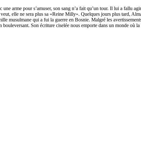
rme pour s’amuser, son sang n’a fait qu’un tour. Il lui a fallu agir, ne
 en veut, elle ne sera plus sa «Reine Milly». Quelques jours plus tard, Alm
mille musulmane qui a fui la guerre en Bosnie. Malgré les avertissements 
 bouleversant. Son écriture ciselée nous emporte dans un monde où la fa