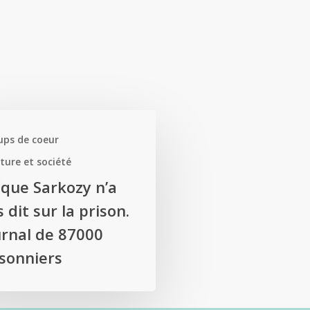
ups de coeur
ture et société
 que Sarkozy n’a
 dit sur la prison.
urnal de 87000
isonniers