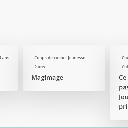
4 ans
Coups de coeur
Jeunesse
Co
2 ans
Cul
Magimage
Ce
pas
Jo
pr