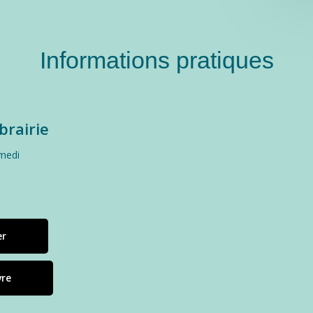
Informations pratiques
ibrairie
medi
er
vre