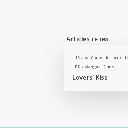
Articles reliés
15 ans
Coups de coeur
1
BD / Mangas
2 ans
Lovers’ Kiss