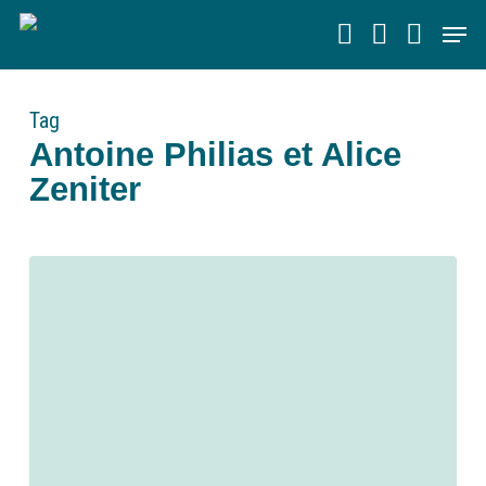
Skip
Men
to
main
content
Tag
Antoine Philias et Alice
Zeniter
0