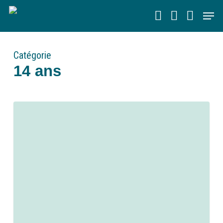
Skip
Men
to
main
content
Catégorie
14 ans
0