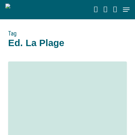
Skip
Men
to
main
content
Tag
Ed. La Plage
0