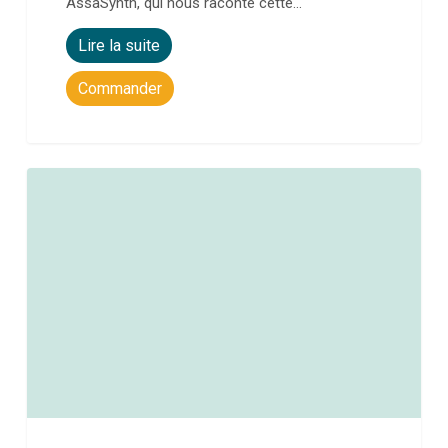
AssaSynth, qui nous raconte cette…
Lire la suite
Commander
0