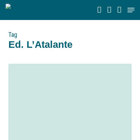
Skip
Men
to
main
content
Tag
Ed. L’Atalante
0