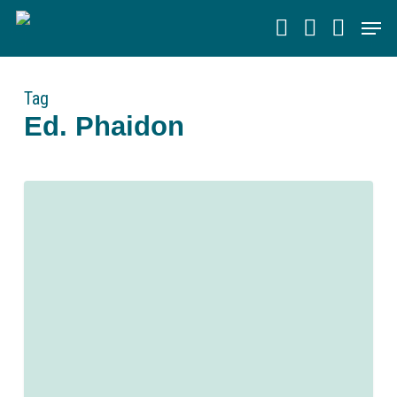
Skip
Men
to
main
content
Tag
Ed. Phaidon
0