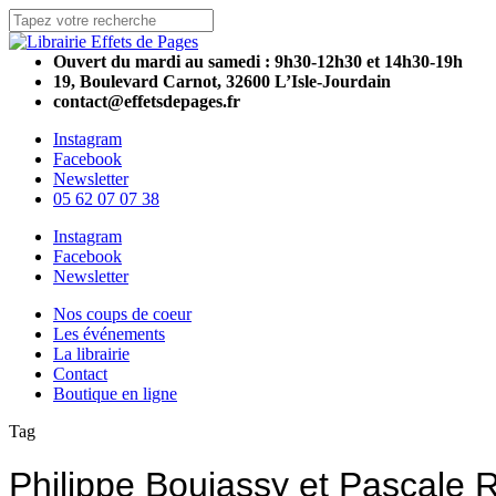
Skip
to
Close
main
Search
Ouvert du mardi au samedi : 9h30-12h30 et 14h30-19h
content
19, Boulevard Carnot, 32600 L’Isle-Jourdain
contact@effetsdepages.fr
Instagram
Facebook
Newsletter
05 62 07 07 38
Menu
Instagram
Facebook
Newsletter
Menu
Nos coups de coeur
Les événements
La librairie
Contact
Boutique en ligne
Tag
Philippe Boujassy et Pascale