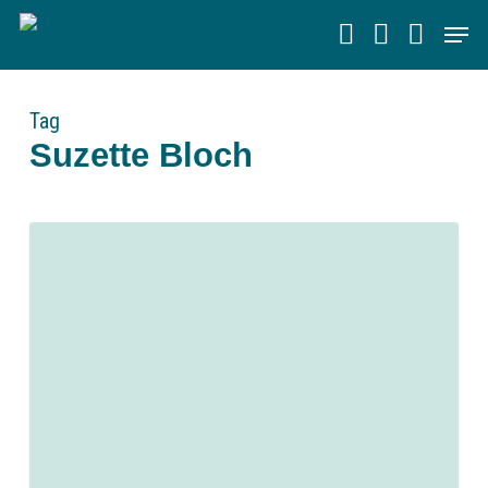
Skip
Men
to
main
content
Tag
Suzette Bloch
0