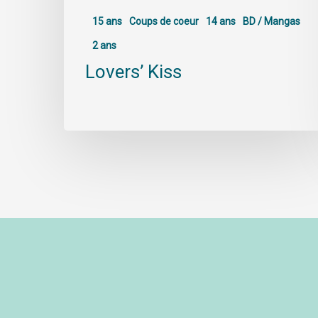
15 ans
Coups de coeur
14 ans
BD / Mangas
2 ans
Lovers’ Kiss