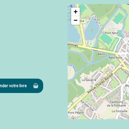
+
−
er votre livre