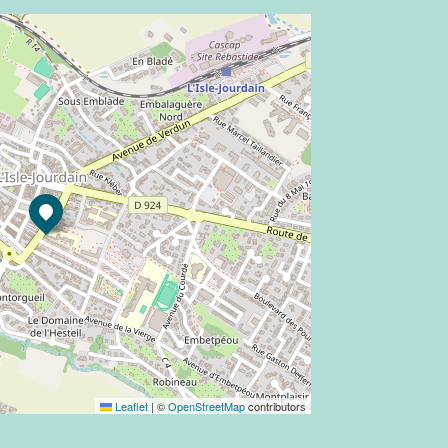
Leaflet
|
©
OpenStreetMap
contributors