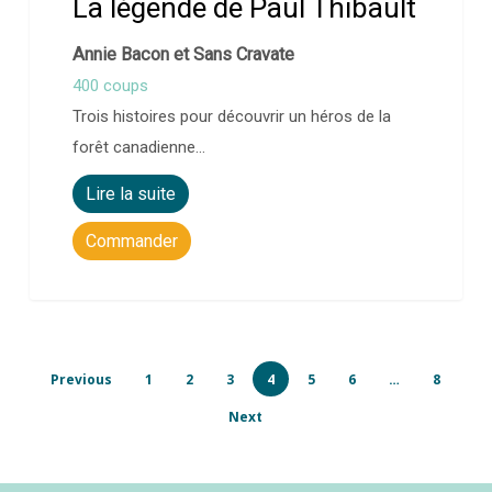
La légende de Paul Thibault
Annie Bacon et Sans Cravate
400 coups
Trois histoires pour découvrir un héros de la
forêt canadienne…
Lire la suite
Commander
Previous
1
2
3
4
5
6
…
8
Next