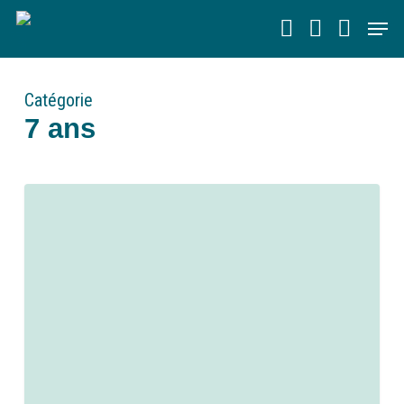
Skip
Men
to
main
content
Catégorie
7 ans
0