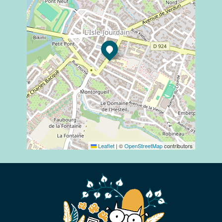
Leaflet
|
©
OpenStreetMap
contributors