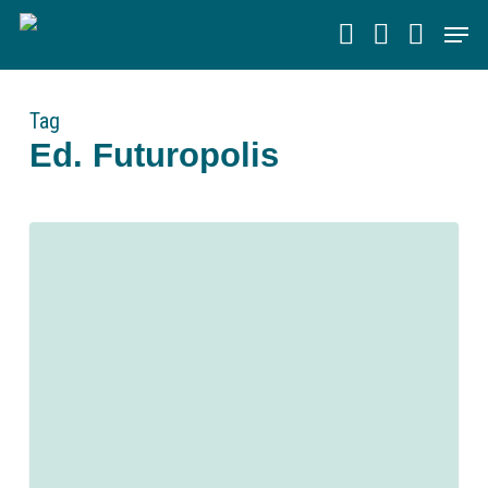
Skip
Men
to
main
content
Tag
Ed. Futuropolis
0