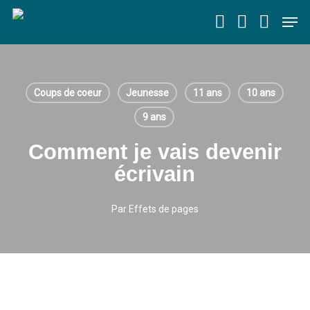
Skip
Men
to
main
content
Coups de coeur
Jeunesse
11 ans
10 ans
9 ans
Comment je vais devenir
écrivain
Par
Effets de pages