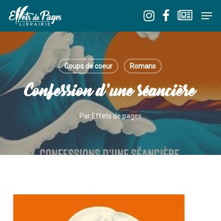
Skip
Men
to
Close
main
Menu
content
Coups de coeur
Romans
Confession d’une séancière
Par
Effets de pages