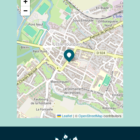
+
−
Leaflet
|
©
OpenStreetMap
contributors