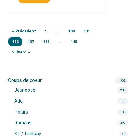
« Précédent
1
…
134
135
136
137
138
…
145
Suivant »
Coups de coeur
1 302
Jeunesse
289
Ado
115
Polars
109
Romans
322
SF / Fantasy
40