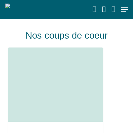
Skip
Men
to
main
content
Nos coups de coeur