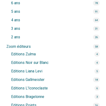
6 ans
78
5 ans
91
4 ans
64
3 ans
31
2 ans
26
Zoom éditeurs
58
Editions Zulma
4
Editions Noir sur Blanc
4
Editions Liana Levi
5
Editions Gallmeister
18
Editions L'Iconoclaste
6
Editions Bragelonne
3
Editions Points
16