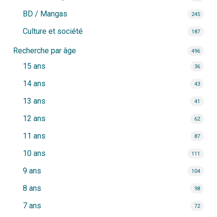
BD / Mangas
245
Culture et société
187
Recherche par âge
496
15 ans
36
14 ans
43
13 ans
41
12 ans
62
11 ans
87
10 ans
111
9 ans
104
8 ans
98
7 ans
72