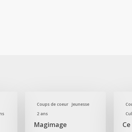
Coups de coeur
Jeunesse
Co
ns
2 ans
Cul
Magimage
Ce