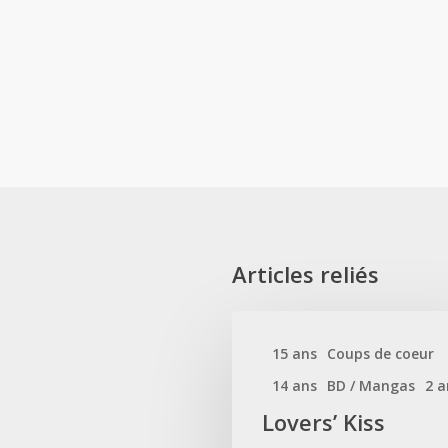
Articles reliés
15 ans
Coups de coeur
14 ans
BD / Mangas
2 a
Lovers’ Kiss