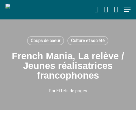
Skip
Men
to
main
content
Coups de coeur
Culture et société
French Mania, La relève /
Jeunes réalisatrices
francophones
Par
Effets de pages