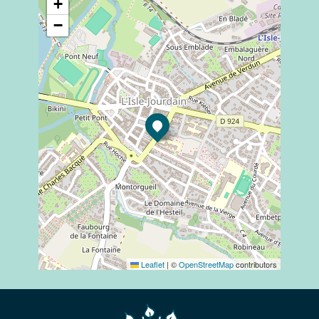
+
−
Leaflet
|
©
OpenStreetMap
contributors