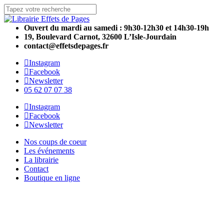
Skip
to
Close
main
Search
Ouvert du mardi au samedi : 9h30-12h30 et 14h30-19h
content
19, Boulevard Carnot, 32600 L’Isle-Jourdain
contact@effetsdepages.fr
Instagram
Facebook
Newsletter
05 62 07 07 38
Menu
Instagram
Facebook
Newsletter
Menu
Nos coups de coeur
Les événements
La librairie
Contact
Boutique en ligne