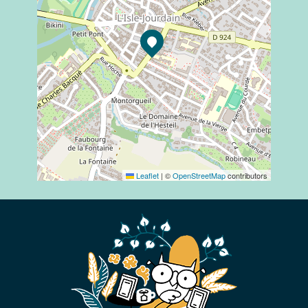
Leaflet
|
©
OpenStreetMap
contributors