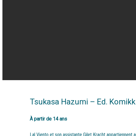
Tsukasa Hazumi – Ed. Komik
À partir de 14 ans
Lal Viento et son assistante Gilet Kracht appartiennent 