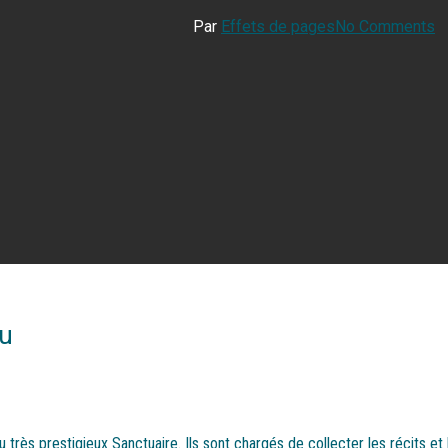
Par
Effets de pages
No Comments
ku
au très prestigieux Sanctuaire. Ils sont chargés de collecter les récits 