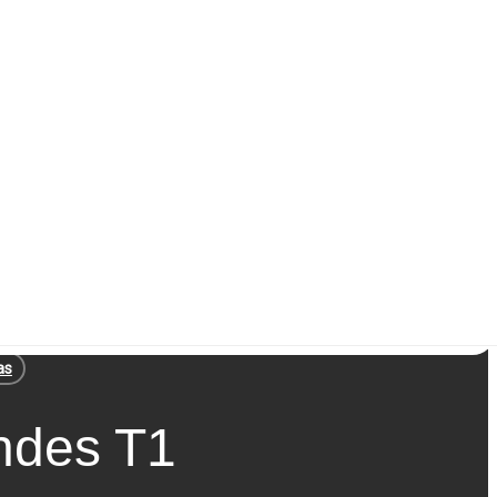
as
endes T1