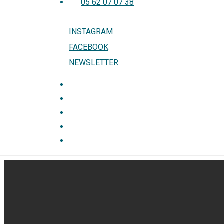
05 62 07 07 38
Menu
INSTAGRAM
FACEBOOK
NEWSLETTER
Menu
NOS COUPS DE COEUR
LES ÉVÉNEMENTS
LA LIBRAIRIE
CONTACT
BOUTIQUE EN LIGNE