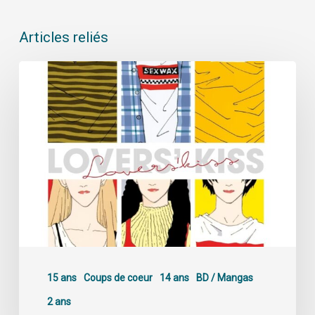
Articles reliés
15 ans
Coups de coeur
14 ans
BD / Mangas
2 ans