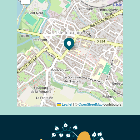
Leaflet
|
©
OpenStreetMap
contributors