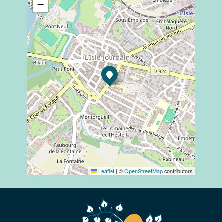
−
Leaflet
|
©
OpenStreetMap
contributors