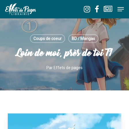
Skip
Men
to
Close
main
Menu
content
Coups de coeur
BD / Mangas
Loin de moi, près de toi T1
Par
Effets de pages