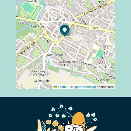
Leaflet
|
©
OpenStreetMap
contributors