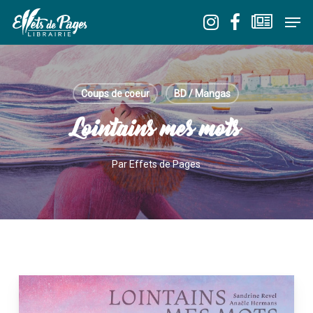
Skip
Men
to
Close
main
Menu
content
Coups de coeur
BD / Mangas
Lointains mes mots
Par
Effets de Pages