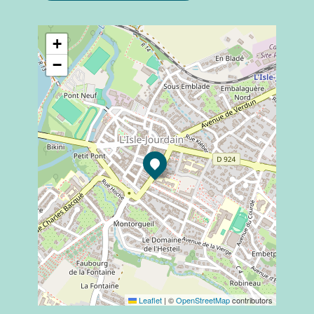
+
−
Leaflet
|
©
OpenStreetMap
contributors