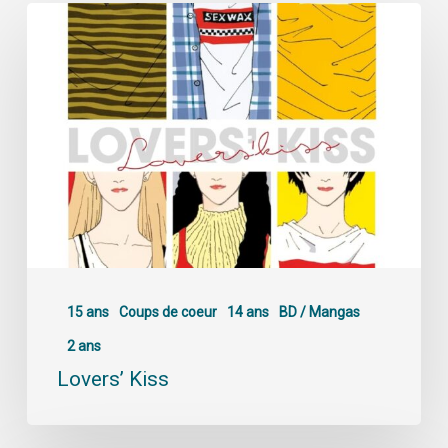
15 ans
Coups de coeur
14 ans
BD / Mangas
2 ans
Lovers’ Kiss