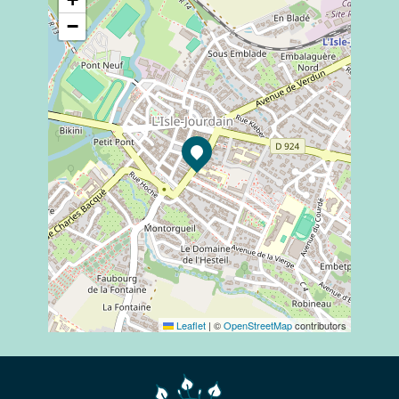
−
Leaflet
|
©
OpenStreetMap
contributors