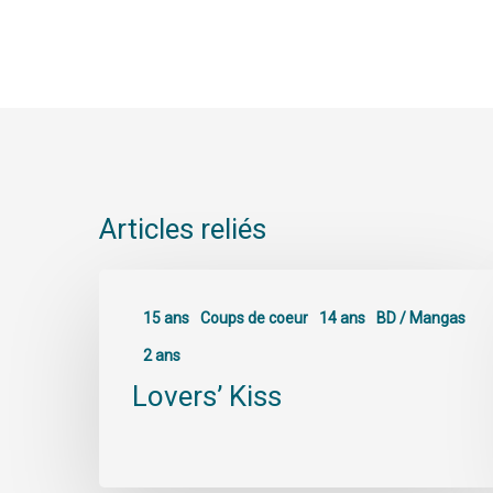
Articles reliés
15 ans
Coups de coeur
14 ans
BD / Mangas
2 ans
Lovers’ Kiss