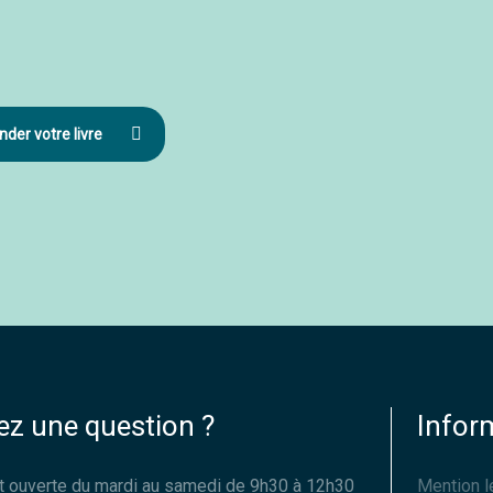
er votre livre
ez une question ?
Infor
est ouverte du mardi au samedi de 9h30 à 12h30
Mention l