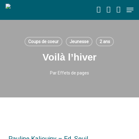
Skip
Men
to
main
content
Coups de coeur
Jeunesse
2 ans
Voilà l’hiver
Par
Effets de pages
Pauline Kalioujny – Ed. Seuil